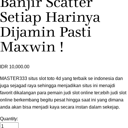
Banjir Scatter
Setiap Harinya
Dijamin Pasti
Maxwin !
IDR 10,000.00
MASTER333
 situs slot toto 4d yang terbaik se indonesia dan 
juga sejagad raya sehingga menjadikan situs ini menajdi 
favorit dikalangan para pemain judi slot online ter;ebih judi slot 
online berkembang begitu pesat hingga saat ini yang dimana 
anda akan bisa menjadi kaya secara instan dalam sekejap.
Quantity: