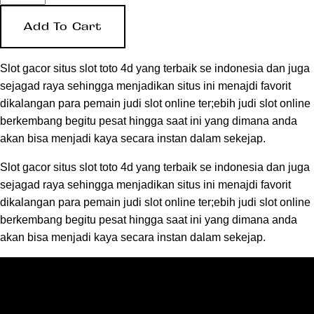
Add To Cart
Slot gacor
 situs slot toto 4d yang terbaik se indonesia dan juga 
sejagad raya sehingga menjadikan situs ini menajdi favorit 
dikalangan para pemain judi slot online ter;ebih judi slot online 
berkembang begitu pesat hingga saat ini yang dimana anda 
akan bisa menjadi kaya secara instan dalam sekejap.
Slot gacor
 situs slot toto 4d yang terbaik se indonesia dan juga 
sejagad raya sehingga menjadikan situs ini menajdi favorit 
dikalangan para pemain judi slot online ter;ebih judi slot online 
berkembang begitu pesat hingga saat ini yang dimana anda 
akan bisa menjadi kaya secara instan dalam sekejap.